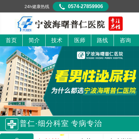
0574-27859906
24h健康热线
首页
简介
技术
医师
路线
咨询
普仁·细分科室 专病专治