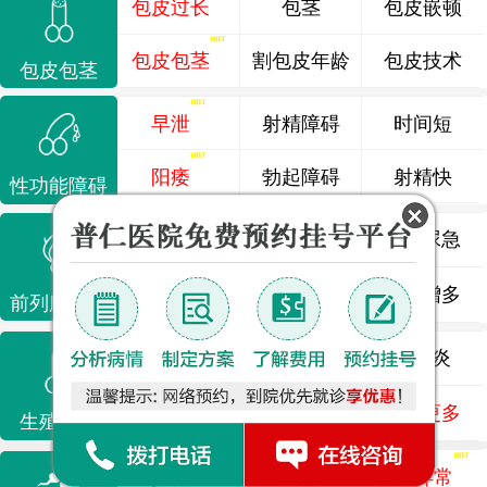
包皮过长
包茎
包皮嵌顿
包皮包茎
割包皮年龄
包皮技术
包皮包茎
早泄
射精障碍
时间短
阳痿
勃起障碍
射精快
性功能障碍
前列腺炎
前列腺痛
尿频尿急
前列腺增生
排尿不畅
夜尿增多
前列腺疾病
龟头炎
睾丸炎
尿道炎
尿相关
泌尿感染
了解更多
生殖感染
少精
弱精
精液异常