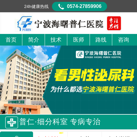
0574-27859906
24h健康热线
首页
简介
技术
医师
路线
咨询
普仁·细分科室 专病专治