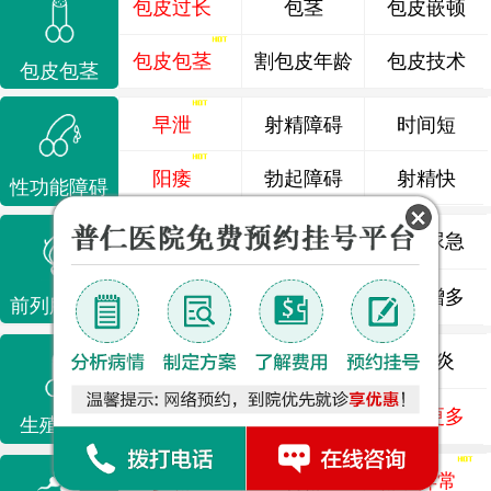
包皮过长
包茎
包皮嵌顿
包皮包茎
割包皮年龄
包皮技术
包皮包茎
早泄
射精障碍
时间短
阳痿
勃起障碍
射精快
性功能障碍
前列腺炎
前列腺痛
尿频尿急
前列腺增生
排尿不畅
夜尿增多
前列腺疾病
龟头炎
睾丸炎
尿道炎
尿相关
泌尿感染
了解更多
生殖感染
少精
弱精
精液异常