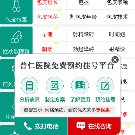
包皮过长
包茎
包皮嵌顿
包皮包茎
割包皮年龄
包皮技术
包皮包茎
早泄
射精障碍
时间短
阳痿
勃起障碍
射精快
性功能障碍
前列腺炎
前列腺痛
尿频尿急
前列腺增生
排尿不畅
夜尿增多
前列腺疾病
龟头炎
睾丸炎
尿道炎
尿相关
泌尿感染
了解更多
生殖感染
少精
弱精
精液异常