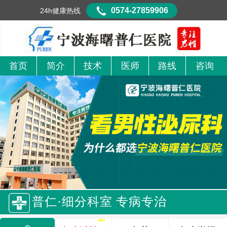
0574-27859906
24h健康热线
首页
简介
技术
医师
路线
咨询
普仁·细分科室 专病专治